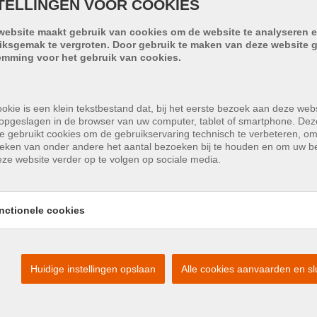
TELLINGEN VOOR COOKIES
Type constructie:
Tradition
website maakt gebruik van cookies om de website te analyseren e
Op verdieping:
11
iksgemak te vergroten. Door gebruik te maken van deze website g
emming voor het gebruik van cookies.
okie is een klein tekstbestand dat, bij het eerste bezoek aan deze webs
opgeslagen in de browser van uw computer, tablet of smartphone. Dez
e gebruikt cookies om de gebruikservaring technisch te verbeteren, o
tieken van onder andere het aantal bezoeken bij te houden en om uw 
ze website verder op te volgen op sociale media.
WC:
1
Terras:
9 m²
nctionele cookies
Huidige instellingen opslaan
Alle cookies aanvaarden en sl
Lift:
Ja