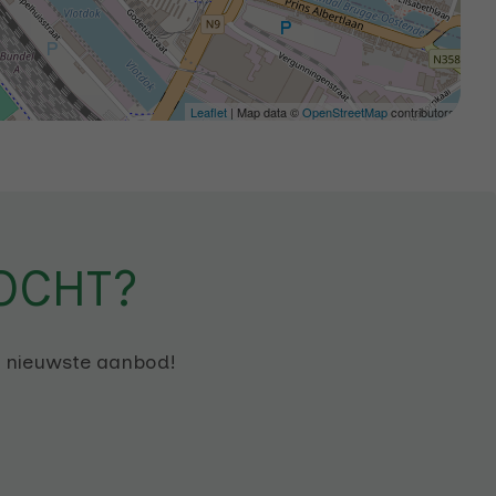
Leaflet
| Map data ©
OpenStreetMap
contributors
OCHT?
s nieuwste aanbod!