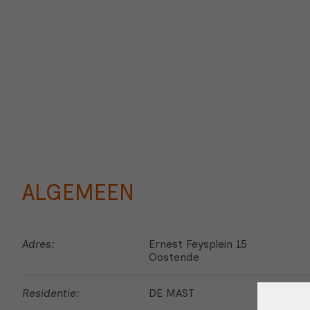
ALGEMEEN
Adres:
Ernest Feysplein 15
Oostende
Residentie:
DE MAST