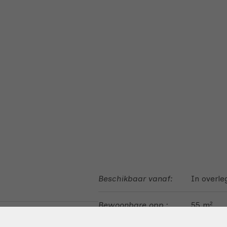
Beschikbaar vanaf:
In overle
Bewoonbare opp.:
55 m²