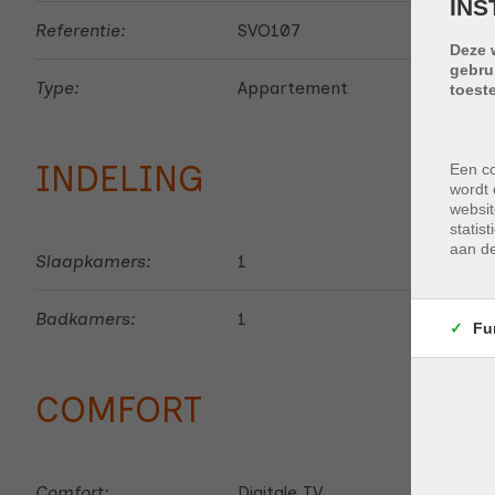
INS
Referentie:
SVO107
Deze 
gebru
Type:
Appartement
toest
INDELING
Een co
wordt 
websit
statis
aan de
Slaapkamers:
1
Badkamers:
1
Fu
COMFORT
Comfort:
Digitale TV