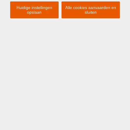
Huidige instellingen
Alle cookies aanvaarden en
opslaan
sluiten
Previous
Ne
VANAF € 480 / WEEK
ZEEBRUGGE
Brusselstraat 32 D1
3-SLAAPKAMER APPARTEMENT MET