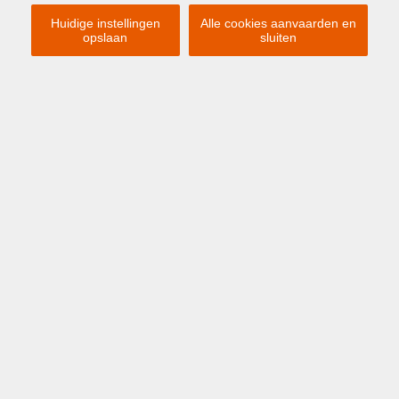
Huidige instellingen
Alle cookies aanvaarden en
opslaan
sluiten
Previous
Ne
€ 60
/MAAND
ZEEBRUGGE
Baron de Maerelaan 8 P3
AUTOSTAANPLAATS TE HUUR.