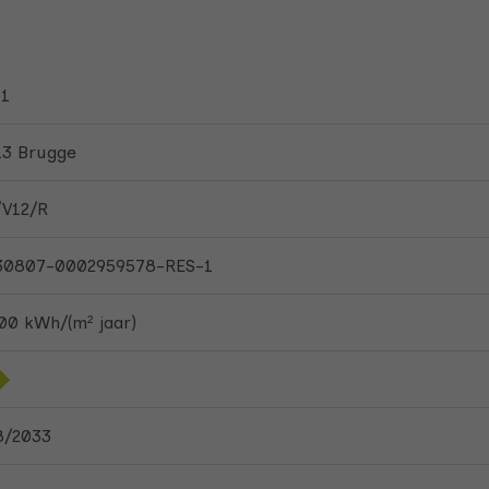
11
13 Brugge
/V12/R
30807-0002959578-RES-1
00 kWh/(m² jaar)
8/2033