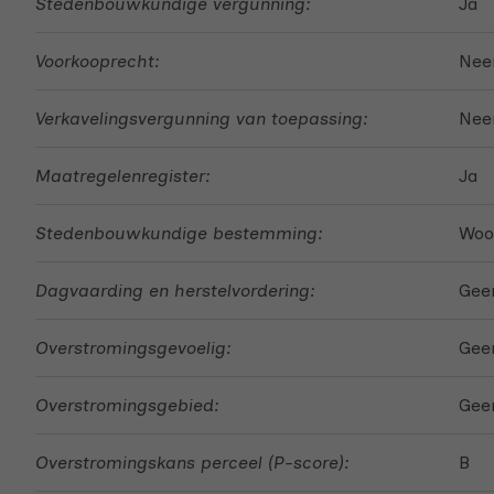
Stedenbouwkundige vergunning:
Ja
Voorkooprecht:
Nee
Verkavelingsvergunning van toepassing:
Nee
Maatregelenregister:
Ja
Stedenbouwkundige bestemming:
Woo
Dagvaarding en herstelvordering:
Geen
Overstromingsgevoelig:
Geen
Overstromingsgebied:
Gee
Overstromingskans perceel (P-score):
B