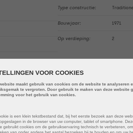
Type constructie:
Tradition
Bouwjaar:
1971
Op verdieping:
2
TELLINGEN VOOR COOKIES
website maakt gebruik van cookies om de website te analyseren e
iksgemak te vergroten. Door gebruik te maken van deze website g
emming voor het gebruik van cookies.
Keuken:
Ja
okie is een klein tekstbestand dat, bij het eerste bezoek aan deze webs
Kelder:
Ja
opgeslagen in de browser van uw computer, tablet of smartphone. Dez
e gebruikt cookies om de gebruikservaring technisch te verbeteren, o
tieken van onder andere het aantal bezoeken bij te houden en om uw 