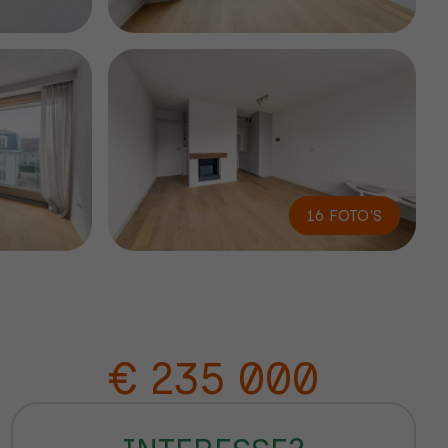
16 FOTO'S
€ 235 000