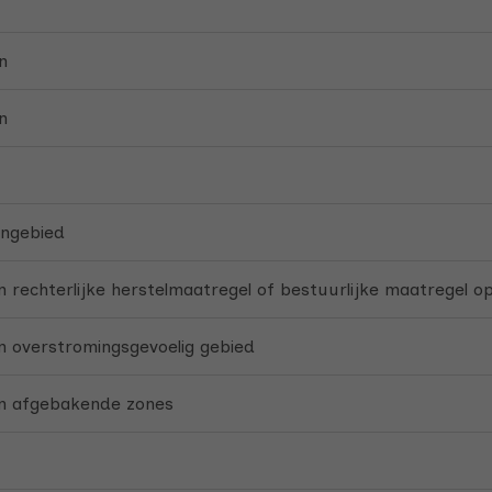
n
n
ngebied
 rechterlijke herstelmaatregel of bestuurlijke maatregel o
 overstromingsgevoelig gebied
n afgebakende zones