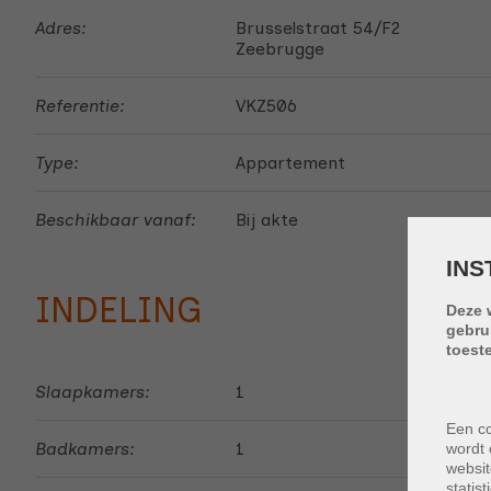
Adres:
Brusselstraat 54/F2
Zeebrugge
Referentie:
VKZ506
Type:
Appartement
Beschikbaar vanaf:
Bij akte
INS
INDELING
Deze 
gebru
toest
Slaapkamers:
1
Een co
Badkamers:
1
wordt 
websit
statis