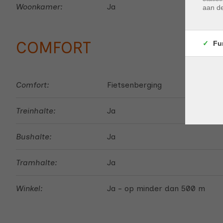
Woonkamer:
Ja
aan de
COMFORT
Fu
Comfort:
Fietsenberging
Treinhalte:
Ja
Bushalte:
Ja
Tramhalte:
Ja
Winkel:
Ja - op minder dan 500 m