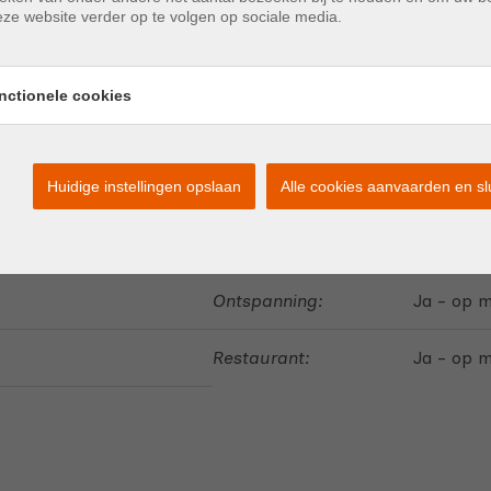
Terras:
Ja
ze website verder op te volgen op sociale media.
nctionele cookies
School:
Ja - op 
Huidige instellingen opslaan
Alle cookies aanvaarden en sl
Kinderopvang:
Ja - op 
Ontspanning:
Ja - op 
Restaurant:
Ja - op 