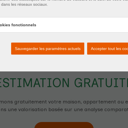
e dans les réseaux sociaux.
VENDU
okies fonctionnels
Sauvegarder les paramètres actuels
Accepter tout les co
ESTIMATION GRATUIT
imons gratuitement votre maison, appartement ou en
ns une valorisation basée sur une analyse compara