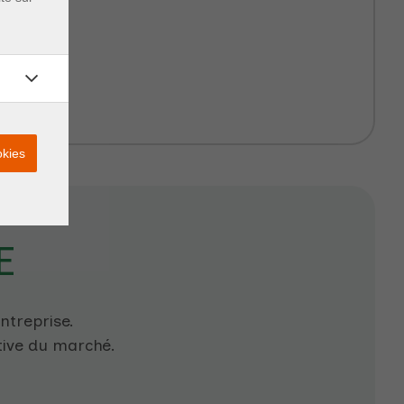
okies
E
treprise.
tive du marché.