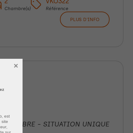
2
VKO322
Chambre(s)
Référence
PLUS D'INFO
×
tez
b, est
 site
 CHAMBRE - SITUATION UNIQUE
teur,
ite sur