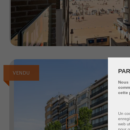
PAR
VENDU
Nous 
commen
cette 
Un coo
enregi
web ut
pour o