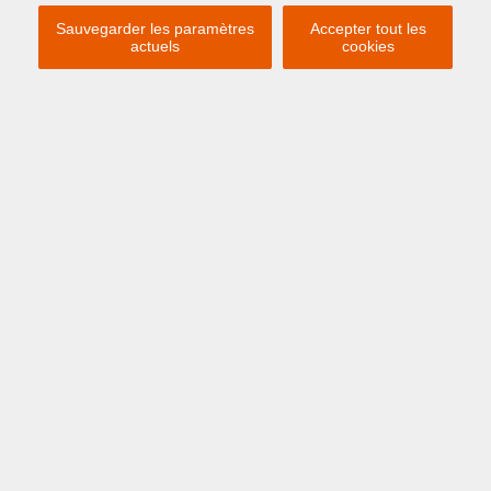
Sauvegarder les paramètres
Accepter tout les
actuels
cookies
Caractéristiques du lieu
RECHERCHER
LOCATIONS VACANCES
Chez nous, vous trouverez un large choix
d'appartements de vacances pour des
vacances relaxantes dans la ville animée
d'Ostende ou dans la charmante ville de
Zeebrugge.