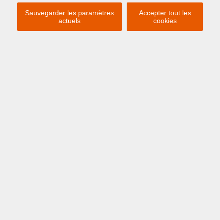
Sauvegarder les paramètres
Accepter tout les
actuels
cookies
Previous
Ne
À PARTIR DE € 546 /
SEMAINE
OOSTENDE
Hendrik Serruyslaan 1 A 301
APPARTEMENT DE VACANCES SITUÉ