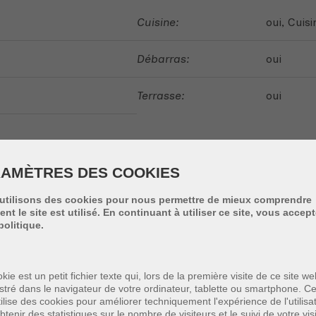
Cuisine:
oui
, Cuis
Débarras:
oui
Terrasse:
oui
AMÈTRES DES COOKIES
utilisons des cookies pour nous permettre de mieux comprendre
t le site est utilisé. En continuant à utiliser ce site, vous accep
politique.
Loisirs:
oui - < 5
kie est un petit fichier texte qui, lors de la première visite de ce site we
Restaurant:
oui - < 5
stré dans le navigateur de votre ordinateur, tablette ou smartphone. Ce
ilise des cookies pour améliorer techniquement l'expérience de l'utilisa
btenir des statistiques sur le nombre de visiteurs et le suivi de votre vis