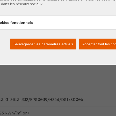
Chauffage:
Individue
e dans les réseaux sociaux.
L'eau chauffée:
Individuel
okies fonctionnels
Ascenseur:
oui
Détecteur de fumée :
oui
Sauvegarder les paramètres actuels
Accepter tout les co
13-G-2013_332/EP00039/H264/D01/SD006
23 kWh/(m² an)