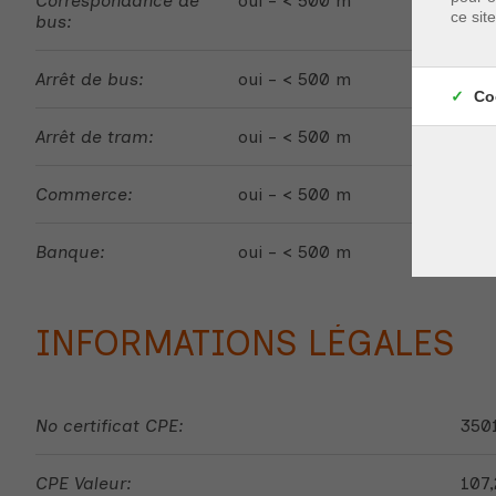
Correspondance de
oui - < 500 m
ce sit
bus:
Arrêt de bus:
oui - < 500 m
Co
Arrêt de tram:
oui - < 500 m
Commerce:
oui - < 500 m
Banque:
oui - < 500 m
INFORMATIONS LÉGALES
No certificat CPE:
350
CPE Valeur:
107,