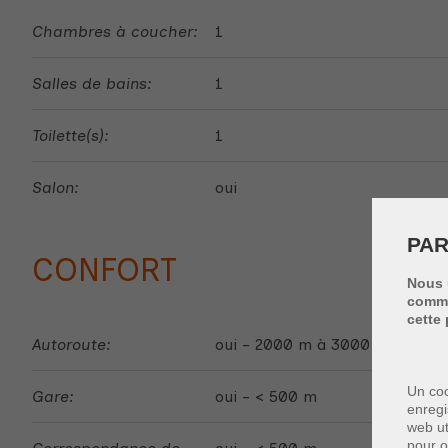
Chambres à coucher:
1
Salles de bains:
1
Toilette(s):
1
Salon:
oui
PAR
CONFORT
Nous 
commen
cette 
Autoroute:
oui - 2000 m à 3000 m
Un coo
Gare:
oui - < 500 m
enregi
web ut
pour o