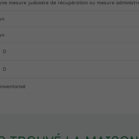
ne mesure judiciaire de récupération ou mesure administr
un
un
D
D
 inventarisé