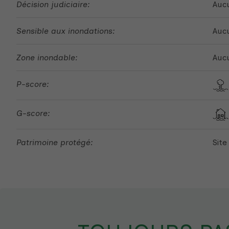
Décision judiciaire:
Aucu
Sensible aux inondations:
Auc
Zone inondable:
Auc
P-score:
G-score:
Patrimoine protégé:
Site