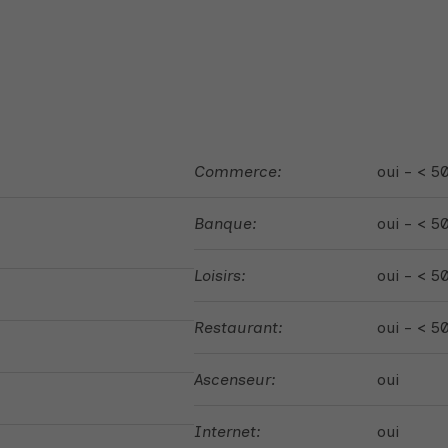
Commerce:
oui - < 5
Banque:
oui - < 5
Loisirs:
oui - < 5
Restaurant:
oui - < 5
Ascenseur:
oui
Internet:
oui