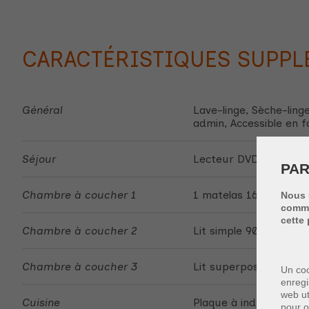
CARACTÉRISTIQUES SUPPL
Général
Lave-linge, Sèche-ling
admin, Accessible en f
Séjour
Lecteur DVD, Télé digita
PAR
Chambre à coucher 1
1 matelas 160 cm, Coue
Nous 
commen
cette 
Chambre à coucher 2
Lit simple 90cm, Couet
Chambre à coucher 3
Lit superposé, 2 matel
Un coo
enregi
web ut
Cuisine
Plaque à induction, Co
pour o