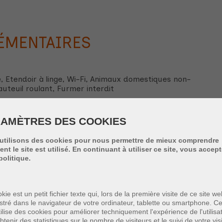
ÉMENTAIRES
e, Etendoir à linge, Wi-Fi, Animaux domestiques non-
auteuil roulant, Furmer interdit
le, Télé internet, Stratifié
AMÈTRES DES COOKIES
tte 240-220, Stratifié
utilisons des cookies pour nous permettre de mieux comprendre
t le site est utilisé. En continuant à utiliser ce site, vous accep
politique.
te 140-200, Stratifié
as 90 cm, Couette 140-200, Stratifié, Tapis
kie est un petit fichier texte qui, lors de la première visite de ce site we
stré dans le navigateur de votre ordinateur, tablette ou smartphone. Ce
ilise des cookies pour améliorer techniquement l'expérience de l'utilisa
mbi four/micro-ondes, Lave-Vaisselle, Grille-pain,
btenir des statistiques sur le nombre de visiteurs et le suivi de votre vis