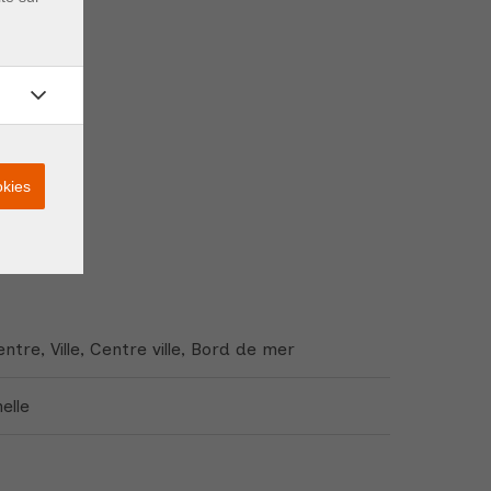
okies
ntre, Ville, Centre ville, Bord de mer
elle