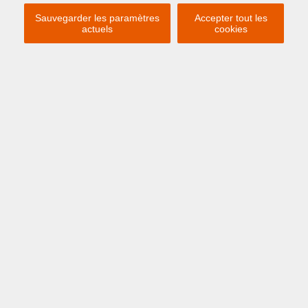
Sauvegarder les paramètres
Accepter tout les
actuels
cookies
Previous
Ne
€ 60
/MOIS
ZEEBRUGGE
Baron de Maerelaan 8 P3
PLACE DE PARKING À LOUER.