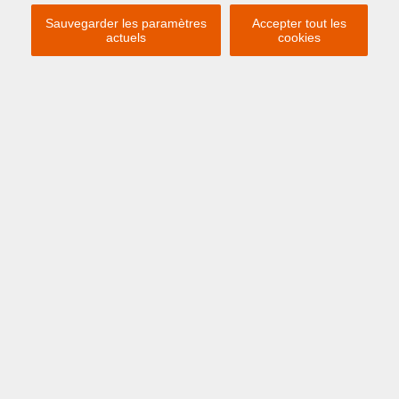
Sauvegarder les paramètres
Accepter tout les
actuels
cookies
Previous
Ne
€ 375.000
ZEEBRUGGE
Zeedijk 5 B2
APPARTEMENT À VENDRE À
ZEEBRUGGE