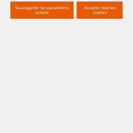
Sauvegarder les paramètres
Accepter tout les
actuels
cookies
Previous
Ne
€ 325.000
ZEEBRUGGE
Harwichstraat 7 3.4
SPACIEUX APPARTEMENT AVEC 2
CHAMBRES