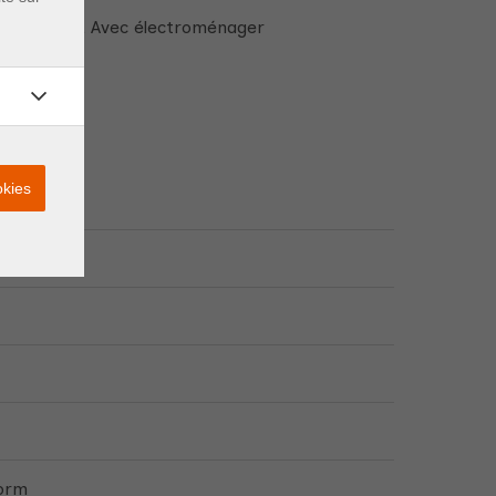
ine fermée, Avec électroménager
okies
00 m
00 m
form