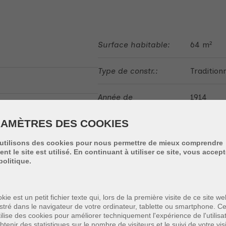
Surface habitable:
64 m²
Type de constr.:
Traditionn
Année de
1914
construction:
AMÈTRES DES COOKIES
A l'étage:
2
utilisons des cookies pour nous permettre de mieux comprendre
t le site est utilisé. En continuant à utiliser ce site, vous accep
politique.
kie est un petit fichier texte qui, lors de la première visite de ce site we
stré dans le navigateur de votre ordinateur, tablette ou smartphone. Ce
Salon:
oui
ilise des cookies pour améliorer techniquement l'expérience de l'utilisa
btenir des statistiques sur le nombre de visiteurs et le suivi de votre vis