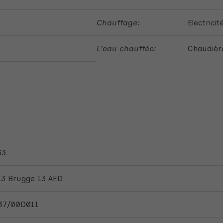
Chauffage:
Electricit
L'eau chauffée:
Chaudière
33
13 Brugge 13 AFD
37/00D011