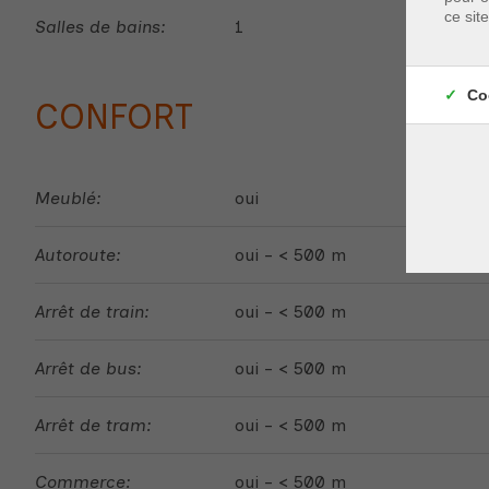
ce sit
Salles de bains:
1
Co
CONFORT
Meublé:
oui
Autoroute:
oui - < 500 m
Arrêt de train:
oui - < 500 m
Arrêt de bus:
oui - < 500 m
Arrêt de tram:
oui - < 500 m
Commerce:
oui - < 500 m