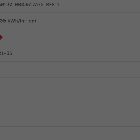
50130-0003517376-RES-1
,00 kWh/(m² an)
01-35