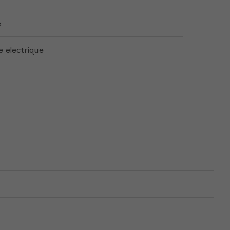
é
 electrique