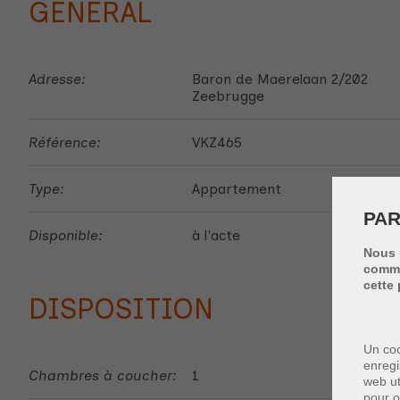
GÉNÉRAL
Adresse:
Baron de Maerelaan 2/202
Zeebrugge
Référence:
VKZ465
Type:
Appartement
PAR
Disponible:
à l'acte
Nous 
commen
cette 
DISPOSITION
Un coo
enregi
Chambres à coucher:
1
web ut
pour o