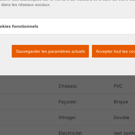
e dans les réseaux sociaux.
Cuisine:
oui
, Cuis
okies fonctionnels
Sauvegarder les paramètres actuels
Accepter tout les co
Loisirs:
oui - < 5
Restaurant:
oui - < 5
Châssis:
PVC
Façade:
Brique
Vitrage:
Double
Electricité:
niet con