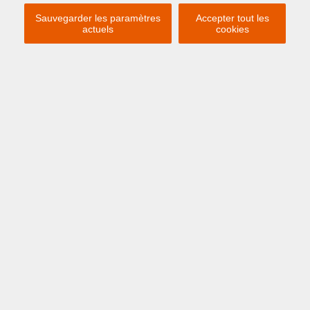
VENDUE
Sauvegarder les paramètres
Accepter tout les
actuels
cookies
Si vous êtes intéressé par une propriété similaire,
inscrivez-vous
à notre lettre d'information et
restez
informé
de nos
dernières offres
.
INSCRIVEZ-VOUS