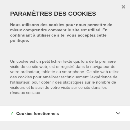
Passer le menu et aller au contenu
×
PARAMÈTRES DES COOKIES
Nous utilisons des cookies pour nous permettre de
mieux comprendre comment le site est utilisé. En
continuant à utiliser ce site, vous acceptez cette
politique.
Un cookie est un petit fichier texte qui, lors de la première
visite de ce site web, est enregistré dans le navigateur de
votre ordinateur, tablette ou smartphone. Ce site web utilise
des cookies pour améliorer techniquement l'expérience de
l'utilisateur, pour obtenir des statistiques sur le nombre de
visiteurs et le suivi de votre visite sur ce site dans les
CONTACTEZ-NOUS
réseaux sociaux.
Si vous avez des questions (sur votre propriété,
Cookies fonctionnels
un bien qui est dans notre portefeuille, ...), posez
les et nous vous répondrons dès que possible.