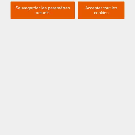
Afin de vous aider aussi bien que possible, s'il
Sauvegarder les paramètres
Accepter tout les
vous plaît remplir tous les champs.
actuels
cookies