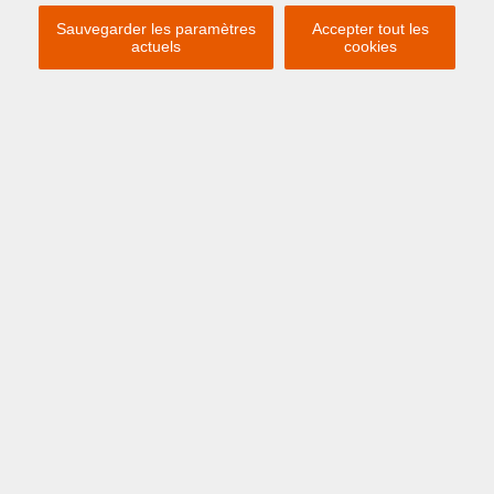
Sauvegarder les paramètres
Accepter tout les
actuels
cookies
Previous
Ne
À PARTIR DE € 651 /
SEMAINE
OOSTENDE
Europagalerij 13 28
APPARTEMENT DE VACANCES AVEC 4