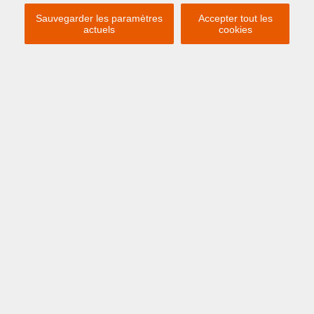
Sauvegarder les paramètres
Accepter tout les
actuels
cookies
Previous
Ne
À PARTIR DE € 645 /
SEMAINE
ZEEBRUGGE
Harwichstraat 4 0202
« APPARTEMENT DE VACANCES