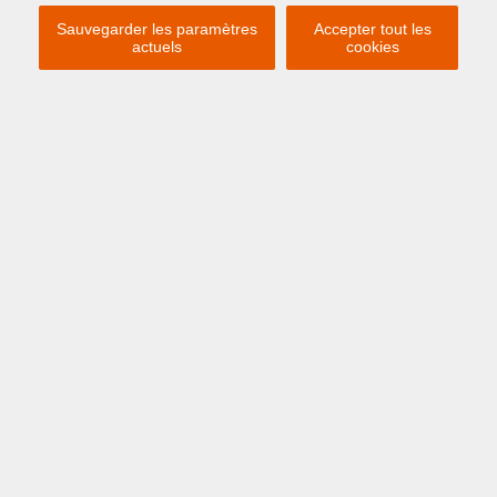
Sauvegarder les paramètres
Accepter tout les
actuels
cookies
Previous
Ne
À PARTIR DE € 650 /
SEMAINE
ZEEBRUGGE
zeedijk 16 0101
APPARTEMENT DE 3 CHAMBRES DANS