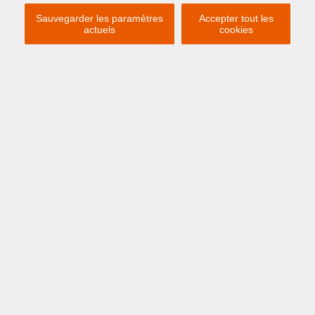
VENDUE
Sauvegarder les paramètres
Accepter tout les
actuels
cookies
Si vous êtes intéressé par une propriété similaire,
inscrivez-vous
à notre lettre d'information et
restez
informé
de nos
dernières offres
.
INSCRIVEZ-VOUS