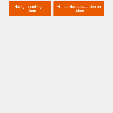
Huidige instellingen
Alle cookies aanvaarden en
opslaan
sluiten
Previous
Ne
VANAF € 650 / WEEK
ZEEBRUGGE
zeedijk 16 0101
3 SLAAPKAMER APPARTEMENT IN
RESIDENTIE THALASSA –