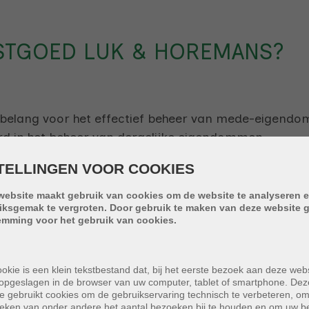
STGOED LUK & HOREMANS?
aal belang voor het effectief beheer van mede-eige
d in het beheer van dergelijke eigendommen.
TELLINGEN VOOR COOKIES
website maakt gebruik van cookies om de website te analyseren e
iksgemak te vergroten. Door gebruik te maken van deze website g
 EN EXPERTISE
emming voor het gebruik van cookies.
& Horemans heeft
jarenlange ervaring
in het beheren
okie is een klein tekstbestand dat, bij het eerste bezoek aan deze webs
eisen en uitdagingen die gepaard gaan met het behe
opgeslagen in de browser van uw computer, tablet of smartphone. Dez
 complexe problemen snel en efficiënt op te lossen. 
e gebruikt cookies om de gebruikservaring technisch te verbeteren, o
tieken van onder andere het aantal bezoeken bij te houden en om uw 