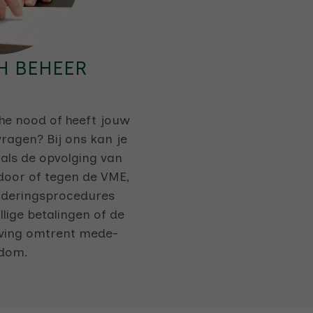
H BEHEER
che nood of heeft jouw
vragen? Bij ons kan je
als de opvolging van
door of tegen de VME,
rderingsprocedures
lige betalingen of de
ving omtrent mede-
dom.