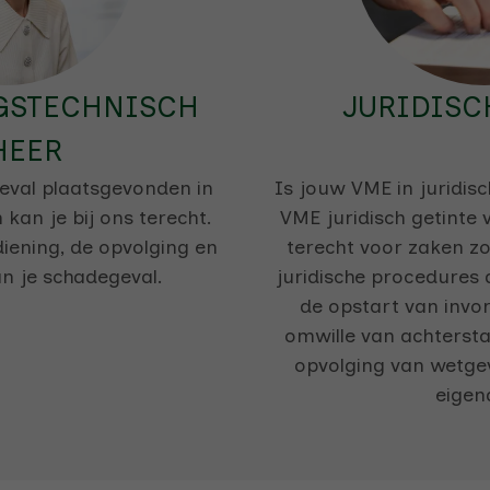
GSTECHNISCH
JURIDISC
HEER
eval plaatsgevonden in
Is jouw VME in juridis
an je bij ons terecht.
VME juridisch getinte 
diening, de opvolging en
terecht voor zaken zo
an je schadegeval.
juridische procedures 
de opstart van invo
omwille van achterstal
opvolging van wetge
eigen