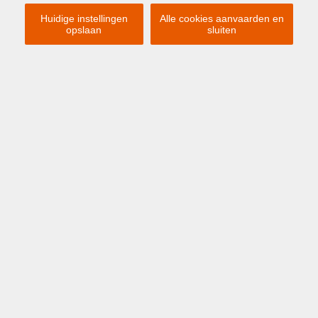
Huidige instellingen
Alle cookies aanvaarden en
opslaan
sluiten
Liggingskenmerken
ZOEKEN
VAKANTIEVERHUUR
Bij ons vindt u een ruime keuze aan
vakantieappartementen voor een ontspannen
vakantie in het bruisende Oostende of het
charmante Zeebrugge.