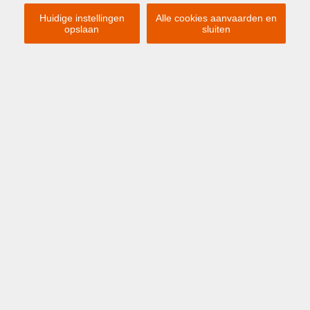
Huidige instellingen
Alle cookies aanvaarden en
opslaan
sluiten
VERHUURD
Appartement
OOSTENDE
GEMEUBELD APP. MET 2 SLPS
MET TERRAS EN PRACHTIG ZICHT