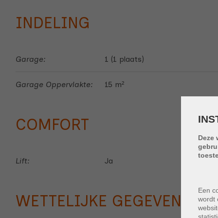
INDELING
Garage:
1 (1 plaats)
Garage Oppervlakte:
15 m²
INS
COMFORT
Deze 
gebru
toest
Lift:
Ja
Een co
WETTELIJKE GEGEVENS
wordt 
websit
statis