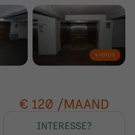
9 FOTO'S
€ 120
/MAAND
INTERESSE?