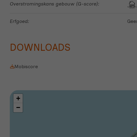
Overstromingskans gebouw (G-score):
Erfgoed:
Gee
Mobiscore
+
−