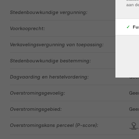
aan de
Stedenbouwkundige vergunning:
Ja
Fu
Voorkooprecht:
Ja
Verkavelingsvergunning van toepassing:
Nee
Stedenbouwkundige bestemming:
Woo
Dagvaarding en herstelvordering:
Geen
Overstromingsgevoelig:
Geen
Overstromingsgebied:
Gee
Overstromingskans perceel (P-score):