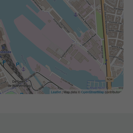
Leaflet
| Map data ©
OpenStreetMap
contributors