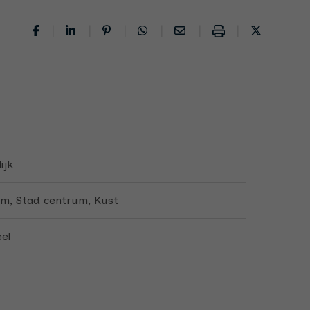
ijk
um, Stad centrum, Kust
eel