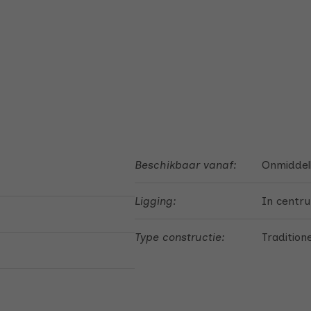
Beschikbaar vanaf:
Onmiddell
Ligging:
In centr
Type constructie:
Tradition