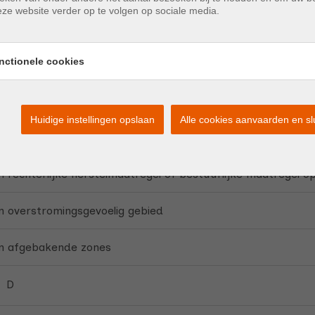
ze website verder op te volgen op sociale media.
nctionele cookies
n
Huidige instellingen opslaan
Alle cookies aanvaarden en sl
ngebied
 rechterlijke herstelmaatregel of bestuurlijke maatregel o
 overstromingsgevoelig gebied
n afgebakende zones
D