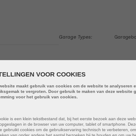
Garage Types:
Garageb
TELLINGEN VOOR COOKIES
website maakt gebruik van cookies om de website te analyseren e
iksgemak te vergroten. Door gebruik te maken van deze website g
emming voor het gebruik van cookies.
okie is een klein tekstbestand dat, bij het eerste bezoek aan deze webs
opgeslagen in de browser van uw computer, tablet of smartphone. Dez
e gebruikt cookies om de gebruikservaring technisch te verbeteren, o
tieken van onder andere het aantal bezoeken bij te houden en om uw 