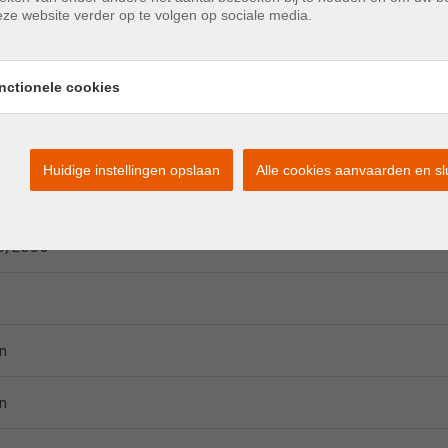
ze website verder op te volgen op sociale media.
5Y12/3
nctionele cookies
00808-0002301689-RES-1
00 kWh/(m² jaar)
Huidige instellingen opslaan
Alle cookies aanvaarden en sl
8/2030
n
n