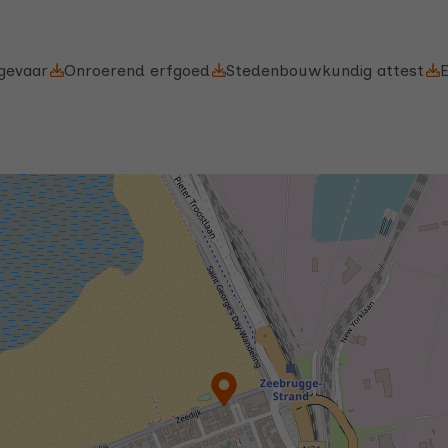
sgevaar
Onroerend erfgoed
Stedenbouwkundig attest
E