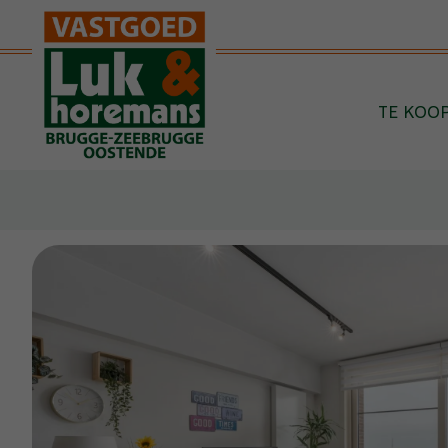
Menu overslaan en naar de inhoud gaan
TE KOO