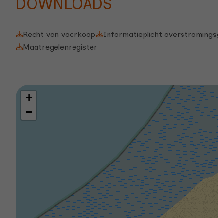
Recht van voorkoop
Informatieplicht overstroming
Maatregelenregister
+
−