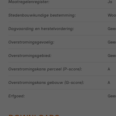
Maatregelenregister:
Ja
Stedenbouwkundige bestemming:
Woo
Dagvaarding en herstelvordering:
Geen
Overstromingsgevoelig:
Geen
Overstromingsgebied:
Gee
Overstromingskans perceel (P-score):
A
Overstromingskans gebouw (G-score):
A
Erfgoed:
Gee