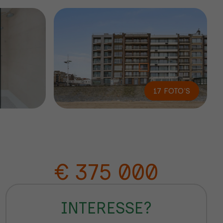
17 FOTO'S
€ 375 000
INTERESSE?