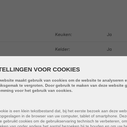
Keuken:
Ja
Kelder:
Ja
Terras:
2 m²
TELLINGEN VOOR COOKIES
website maakt gebruik van cookies om de website te analyseren e
iksgemak te vergroten. Door gebruik te maken van deze website g
emming voor het gebruik van cookies.
okie is een klein tekstbestand dat, bij het eerste bezoek aan deze webs
opgeslagen in de browser van uw computer, tablet of smartphone. Dez
e gebruikt cookies om de gebruikservaring technisch te verbeteren, o
22
tieken van onder andere het aantal bezoeken bij te houden en om uw 