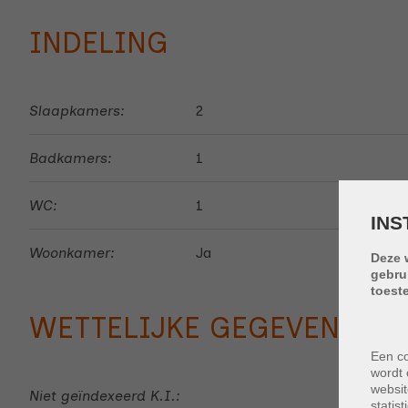
INDELING
Slaapkamers:
2
Badkamers:
1
WC:
1
INS
Woonkamer:
Ja
Deze 
gebru
toest
WETTELIJKE GEGEVENS
Een co
wordt 
websit
Niet geïndexeerd K.I.:
€ 9
statis