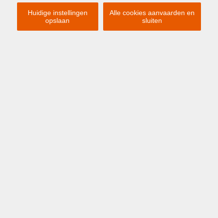
Huidige instellingen
Alle cookies aanvaarden en
opslaan
sluiten
Previous
Ne
€ 49 500
ZEEBRUGGE
Brusselstraat 48
ONDERGRONDSE GARAGEBOX NR 12.