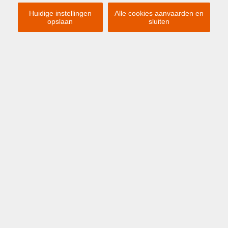
Huidige instellingen
Alle cookies aanvaarden en
Indien u interesse heeft in een gelijkaardig pand,
opslaan
sluiten
schrijf u dan in
op onze nieuwsbrief en
blijf op de
hoogte
van ons
recentste aanbod
.
SCHRIJF U IN